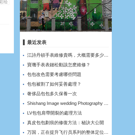
彩绘
最近发表
​江詩丹頓手表維修貴嗎，大概需要多少費用？
​寶璣手表表鏈松動該怎麽維修？
​包包改色需要考慮哪些問題
​包包被割了如何妥善處理？
​奢侈品包包多久保養一次
Shishang Image wedding Photography shooting style and effect
​LV包包肩帶開裂的處理方法
​真皮包包劃痕的修復方法：秘訣大公開
万国，正在提升飞行员系列的整体定位和价格。