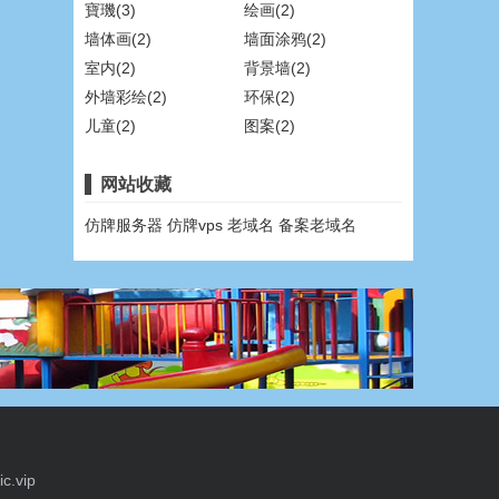
寶璣(3)
绘画(2)
墙体画(2)
墙面涂鸦(2)
室内(2)
背景墙(2)
外墙彩绘(2)
环保(2)
儿童(2)
图案(2)
网站收藏
仿牌服务器
仿牌vps
老域名
备案老域名
c.vip