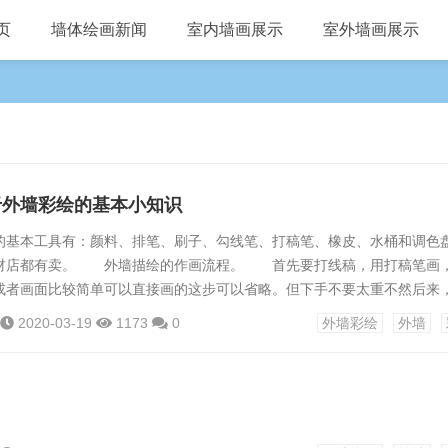
页
墙体绘画新闻
室内墙画展示
室外墙画展示
于外墙彩绘的基本小知识
基本工具有：颜料、排笔、刷子、勾线笔、打稿笔、橡皮、水桶和调色
材店都有卖。 外墙描绘的作画流程。 首先要打线稿，用打稿笔画
或者画面比较简单可以直接画的这步可以省略。但下手不要太重不然后来
外墙描绘的是复杂的图案。打线稿前需要先定好位置。把画面要画的东
2020-03-19
1173
0
外墙彩绘
外墙
的几何形体。然后按照比例定下他们的位置。 位置定好后再细致的画
细节。 要从大往小画。这样方便把握构图比例。外墙描绘比例很重要
。 如果实在...