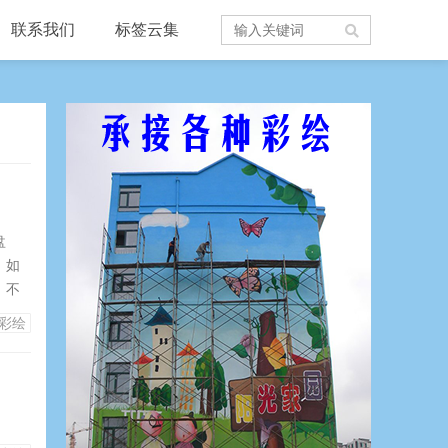
联系我们
标签云集
盘
，如
，不
西先
彩绘
出每
的。