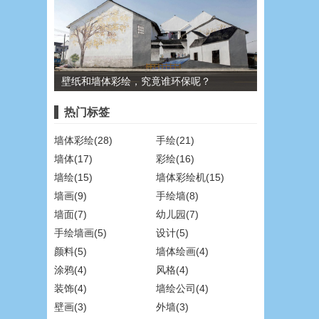
壁纸和墙体彩绘，究竟谁环保呢？
热门标签
墙体彩绘(28)
手绘(21)
墙体(17)
彩绘(16)
墙绘(15)
墙体彩绘机(15)
墙画(9)
手绘墙(8)
墙面(7)
幼儿园(7)
手绘墙画(5)
设计(5)
颜料(5)
墙体绘画(4)
涂鸦(4)
风格(4)
装饰(4)
墙绘公司(4)
壁画(3)
外墙(3)