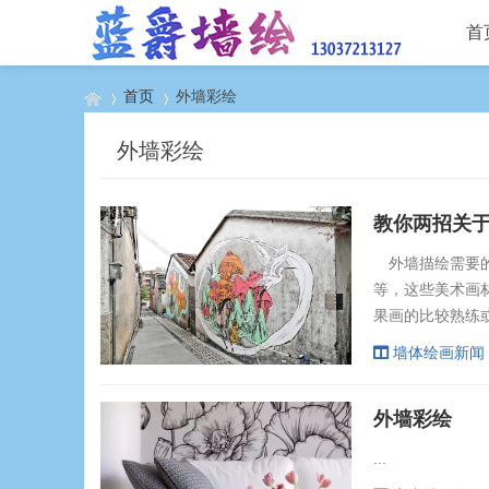
首
首页
外墙彩绘
外墙彩绘
›
›
教你两招关
外墙描绘需要的
等，这些美术画
果画的比较熟练
好擦的。 如果
墙体绘画新闻
抽象看成大块儿
个大块儿里面的
外墙彩绘
一定要打好型再画
...