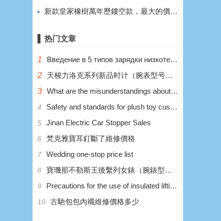
新款皇家橡樹萬年歷鏤空款，最大的價值在於鏤空。
热门文章
1
Введение в 5 типов зарядки низкотемпературных литиевых аккумуляторов
2
天梭力洛克系列新品时计（腕表型号：T006.407.22.033.00）
3
What are the misunderstandings about the wrong charging of low-temperature lithium batteries?
Safety and standards for plush toy customization
4
Jinan Electric Car Stopper Sales
5
梵克雅寶耳釘斷了維修價格
6
Wedding one-stop price list
7
寶璣那不勒斯王後繫列女錶（腕錶型號：8928BB/5P/944 DD0D）
8
Precautions for the use of insulated lifting platform
9
​古馳包包內襯維修價格多少
10