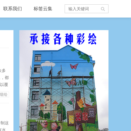
联系我们
标签云集
众多
.，都
可以覆
人物
墙绘
无论
这
绘制这
有水