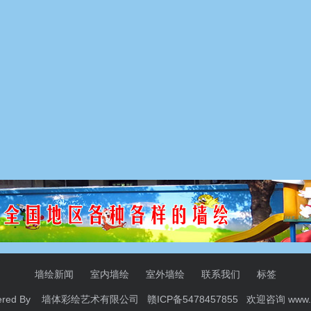
墙绘新闻
室内墙绘
室外墙绘
联系我们
标签
ered By 墙体彩绘艺术有限公司 赣ICP备5478457855 欢迎咨询
www.i