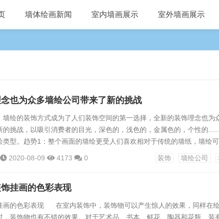
页
墙体绘画新闻
室内墙画展示
室外墙画展示
理念也为众多墙绘公司带来了新的挑战
，墙绘的装饰方式成为了人们装饰空间的第一选择，全新的装饰理念也为
的挑战，以吸引消费者的目光，深色的，浅色的，金属色的，个性的.....
绘类型。趋势1：整个画面的墙绘更受人们喜欢相对于传统的墙纸，墙绘
绘以其丰富的外观，对消费者来说更具吸引力。整个的墙壁壁画可以是以
2020-08-09
4173
0
装饰
墙绘公司
象艺术，动物画等作为内容，在屏幕上创建不同的气氛。在不同的空间，
的房间或客厅，都可以找到合适的墙绘。墙绘最吸引消费者的原因还不止
装饰挂画的色彩表现
...
挂画的色彩表现 在室内装饰中，装饰物可以产生惊人的效果，同样在
时，装饰物也有不错的效果。对于艺术品、书本、鲜花、陶器和花瓶、装