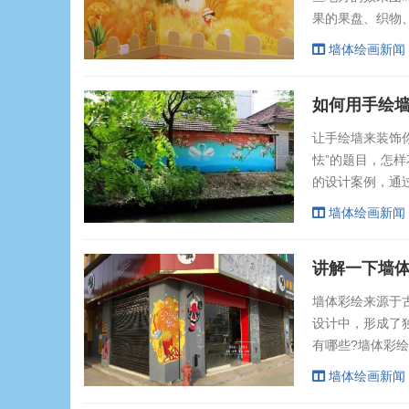
果的果盘、织物
可以使房间显得
墙体绘画新闻
的图形作品可以
丰富的细节。然而
如何用手绘
让手绘墙来装饰
怯”的题目，怎
的设计案例，通
婚房的您带来灵
墙体绘画新闻
一般，为购置婚
设计师交流，很但
讲解一下墙体
墙体彩绘来源于
设计中，形成了
有哪些?墙体彩
府工程文化墙，
墙体绘画新闻
吧、KTV、宾