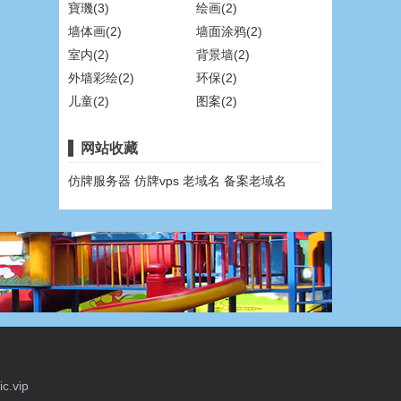
寶璣(3)
绘画(2)
墙体画(2)
墙面涂鸦(2)
室内(2)
背景墙(2)
外墙彩绘(2)
环保(2)
儿童(2)
图案(2)
网站收藏
仿牌服务器
仿牌vps
老域名
备案老域名
c.vip