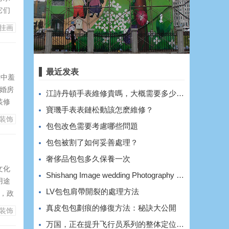
它们
环境中
挂画
具有
最近发表
囊中羞
婚房
​江詩丹頓手表維修貴嗎，大概需要多少費用？
装修
​寶璣手表表鏈松動該怎麽維修？
收入
装饰
​包包改色需要考慮哪些問題
地与
​包包被割了如何妥善處理？
​奢侈品包包多久保養一次
文化
Shishang Image wedding Photography shooting style and effect
用途
​LV包包肩帶開裂的處理方法
，政
、网
​真皮包包劃痕的修復方法：秘訣大公開
装饰
厅、
万国，正在提升飞行员系列的整体定位和价格。