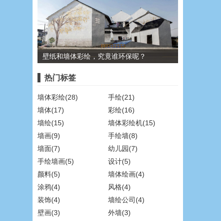
壁纸和墙体彩绘，究竟谁环保呢？
热门标签
墙体彩绘(28)
手绘(21)
墙体(17)
彩绘(16)
墙绘(15)
墙体彩绘机(15)
墙画(9)
手绘墙(8)
墙面(7)
幼儿园(7)
手绘墙画(5)
设计(5)
颜料(5)
墙体绘画(4)
涂鸦(4)
风格(4)
装饰(4)
墙绘公司(4)
壁画(3)
外墙(3)