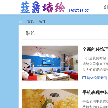
首
首页
装饰
装饰
›
›
全新的装饰
不知道从何时起
墙绘公司带来了新
是人们喜爱的墙
盖整个墙面，墙
墙体绘画新闻
画，山水画，抽
是在卧室，儿童
手绘表现中
些。不同的房间，不
手绘表现中装饰
些地方的效果图