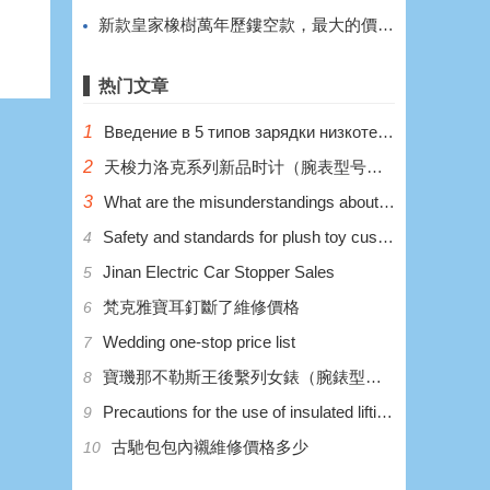
城，
新款皇家橡樹萬年歷鏤空款，最大的價值在於鏤空。
热门文章
1
Введение в 5 типов зарядки низкотемпературных литиевых аккумуляторов
2
天梭力洛克系列新品时计（腕表型号：T006.407.22.033.00）
3
What are the misunderstandings about the wrong charging of low-temperature lithium batteries?
Safety and standards for plush toy customization
4
Jinan Electric Car Stopper Sales
5
梵克雅寶耳釘斷了維修價格
6
Wedding one-stop price list
7
寶璣那不勒斯王後繫列女錶（腕錶型號：8928BB/5P/944 DD0D）
8
Precautions for the use of insulated lifting platform
9
​古馳包包內襯維修價格多少
10