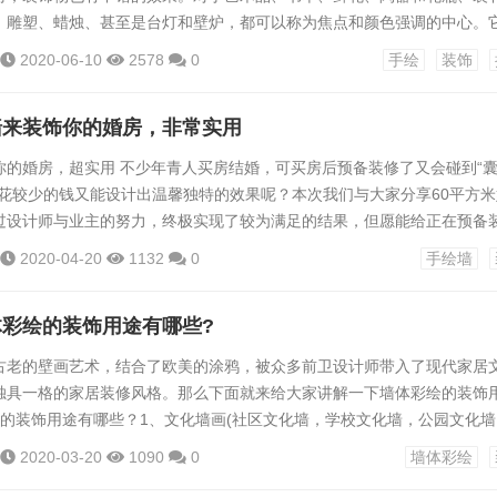
、雕塑、蜡烛、甚至是台灯和壁炉，都可以称为焦点和颜色强调的中心。
更为精致，并且使环境变得丰富、有趣。 油画、印刷品和照片：真实
2020-06-10
2578
0
手绘
装饰
成为关注的焦点。使图画成为一个场景中人们注意焦点的原因是因为图画
，在室内设计中...
墙来装饰你的婚房，非常实用
你的婚房，超实用 不少年青人买房结婚，可买房后预备装修了又会碰到“
样花较少的钱又能设计出温馨独特的效果呢？本次我们与大家分享60平方米
过设计师与业主的努力，终极实现了较为满足的结果，但愿能给正在预备
感。靠色彩配饰出彩这是一个套内面积仅60多平方米的婚房。因新郎家庭
2020-04-20
1132
0
手绘墙
房几乎已倾尽全力，婚房装修预算则是能省则省，但新郎的父母十分恳切
愿通过设计师的精心设计给小两口带来惊喜。 一般而言...
彩绘的装饰用途有哪些?
古老的壁画艺术，结合了欧美的涂鸦，被众多前卫设计师带入了现代家居
独具一格的家居装修风格。那么下面就来给大家讲解一下墙体彩绘的装饰
绘的装饰用途有哪些？1、文化墙画(社区文化墙，学校文化墙，公园文化墙
 企业室内外宣传、)2、商业区域装饰类主题餐厅壁画、饭店、烤吧，酒吧
2020-03-20
1090
0
墙体彩绘
馆酒店等绘画3、家居时尚装饰类别墅电视背景墙、沙发背景墙、儿童房，餐