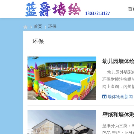
首
首页
环保
环保
›
›
幼儿园墙体
幼儿园外墙彩绘
环保耐擦洗抗晒
网上查询，丙烯
要注意厂家出产
墙体绘画新闻
那么环保漆也一样
壁纸和墙体
壁纸分为三类：纯
PVC 壁纸；此