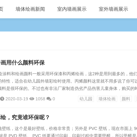
页
墙体绘画新闻
室内墙画展示
室外墙画展示
绘画用什么颜料环保
涂料和绘画颜料一般采用环保漆和丙烯绘画，这2种是用到最多的，他
的特性，适合在幼儿园外墙彩绘时使用。丙烯颜料这里就不用多说了你可
颜料是很环保的。不过也有非法厂家制造伪劣产品伤害儿童身体，购买的
地、检验合格标志、国家安全环保标志等。如果打算为幼儿园进行外墙彩
2020-03-19
1058
0
幼儿园
墙体绘画
颜料
道理购买时要注意。...
彩绘，究竟谁环保呢？
壁纸，这个是最好壁纸，价格非常贵；另外是 PVC 壁纸，现在市面上 9
外就是 PVD 壁纸。 PVC 纸要通过印刷，印刷过程中需要甲醛，所以甲醛