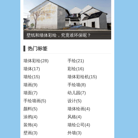
壁纸和墙体彩绘，究竟谁环保呢？
热门标签
墙体彩绘(28)
手绘(21)
墙体(17)
彩绘(16)
墙绘(15)
墙体彩绘机(15)
墙画(9)
手绘墙(8)
墙面(7)
幼儿园(7)
手绘墙画(5)
设计(5)
颜料(5)
墙体绘画(4)
涂鸦(4)
风格(4)
装饰(4)
墙绘公司(4)
壁画(3)
外墙(3)