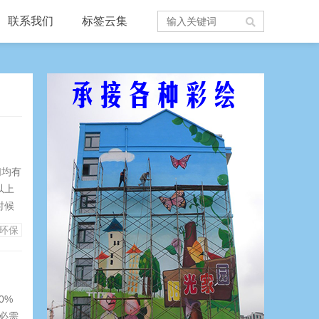
联系我们
标签云集
们均有
以上
时候
绘，
环保
0%
是必需