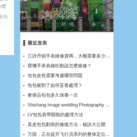
为壁
保来
彩绘
了透
最近发表
​江詩丹頓手表維修貴嗎，大概需要多少費用？
​寶璣手表表鏈松動該怎麽維修？
​包包改色需要考慮哪些問題
​包包被割了如何妥善處理？
​奢侈品包包多久保養一次
Shishang Image wedding Photography shooting style and effect
​LV包包肩帶開裂的處理方法
​真皮包包劃痕的修復方法：秘訣大公開
万国，正在提升飞行员系列的整体定位和价格。