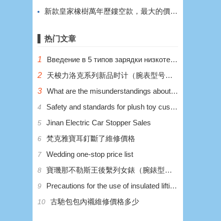
新款皇家橡樹萬年歷鏤空款，最大的價值在於鏤空。
热门文章
1
Введение в 5 типов зарядки низкотемпературных литиевых аккумуляторов
2
天梭力洛克系列新品时计（腕表型号：T006.407.22.033.00）
3
What are the misunderstandings about the wrong charging of low-temperature lithium batteries?
Safety and standards for plush toy customization
4
Jinan Electric Car Stopper Sales
5
梵克雅寶耳釘斷了維修價格
6
Wedding one-stop price list
7
寶璣那不勒斯王後繫列女錶（腕錶型號：8928BB/5P/944 DD0D）
8
Precautions for the use of insulated lifting platform
9
​古馳包包內襯維修價格多少
10