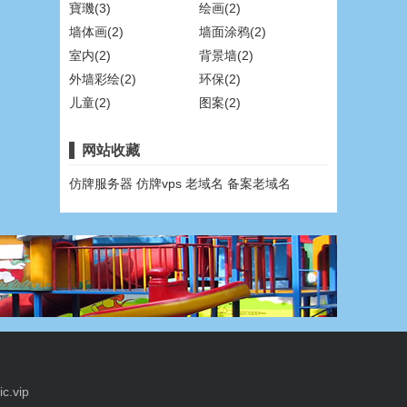
寶璣(3)
绘画(2)
墙体画(2)
墙面涂鸦(2)
室内(2)
背景墙(2)
外墙彩绘(2)
环保(2)
儿童(2)
图案(2)
网站收藏
仿牌服务器
仿牌vps
老域名
备案老域名
c.vip