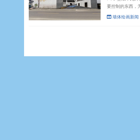
要控制的东西，
纸必需要印刷，
墙体绘画新闻
讲，乳胶漆比壁
气性，密封的构造