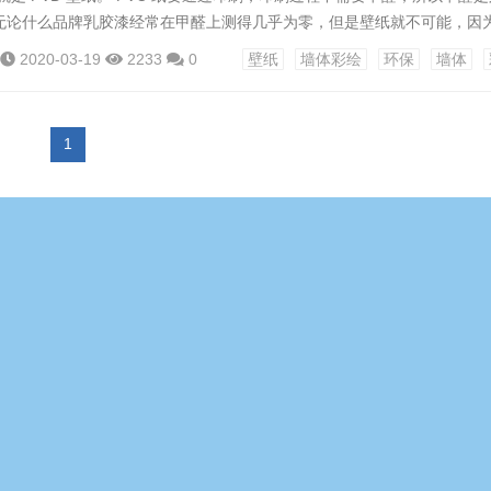
无论什么品牌乳胶漆经常在甲醛上测得几乎为零，但是壁纸就不可能，因
壁纸的众多花纹是要通过印刷再用涂纹轨才干做成壁纸的花纹，所以从环
2020-03-19
2233
0
壁纸
墙体彩绘
环保
墙体
纸好。 同时，要保证壁纸的经久耐用，经常要增加其耐磨度，这样就降低
，又会带来新的问题。首先是壁纸自身含有的甲醛不易于释放；&...
1