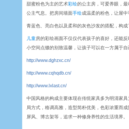
甜蜜粉色为主的艺术
彩绘
的公主房，可爱养眼，最
公主气息。把房间墙面
手绘
成温柔的粉色，让屋中
青蓝色、亮白色以及柔和的灰色沙发的搭配，构成
儿童
房的彩绘画面不仅仅代表孩子的喜好，还能反
小空间点缀的别致温馨，让孩子可以在一方属于自
http://www.dghzxc.cn/
http://www.cqhqdb.cn/
http://www.lxlast.cn/
中国风格的构成主要体现在传统家具多为明清家具
局方式，格调高雅，造型简朴优美，色彩浓重而成
屏风、博古架等，追求一种修身养性的生活境界。