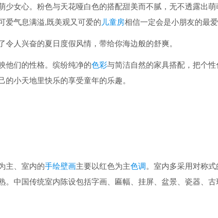
萌少女心。粉色与天花哑白色的搭配甜美而不腻，无不透露出萌
可爱气息满溢,既美观又可爱的
儿童房
相信一定会是小朋友的最
了令人兴奋的夏日度假风情，带给你海边般的舒爽。
映他们的性格。缤纷纯净的
色彩
与简洁自然的家具搭配，把个性
己的小天地里快乐的享受童年的乐趣。
为主、室内的
手绘壁画
主要以红色为主
色调
。室内多采用对称式
熟。中国传统室内陈设包括字画、匾幅、挂屏、盆景、瓷器、古