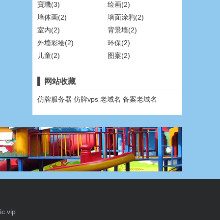
寶璣(3)
绘画(2)
墙体画(2)
墙面涂鸦(2)
室内(2)
背景墙(2)
外墙彩绘(2)
环保(2)
儿童(2)
图案(2)
网站收藏
仿牌服务器
仿牌vps
老域名
备案老域名
c.vip