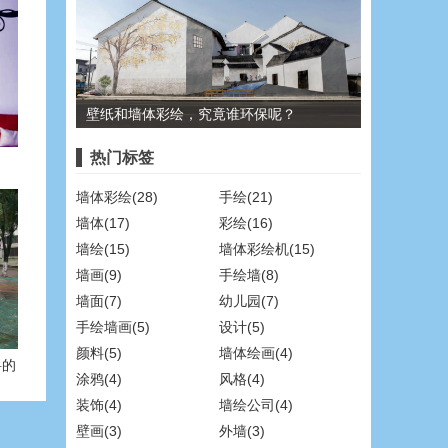
壁纸和墙体彩绘，究竟谁环保呢？
热门标签
墙体彩绘(28)
手绘(21)
墙体(17)
彩绘(16)
墙绘(15)
墙体彩绘机(15)
墙画(9)
手绘墙(8)
墙面(7)
幼儿园(7)
手绘墙画(5)
设计(5)
颜料(5)
墙体绘画(4)
料的
涂鸦(4)
风格(4)
装饰(4)
墙绘公司(4)
壁画(3)
外墙(3)