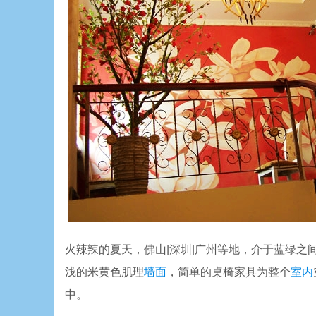
火辣辣的夏天，佛山|深圳|广州等地，介于蓝绿之
浅的米黄色肌理
墙面
，简单的桌椅家具为整个
室内
中。