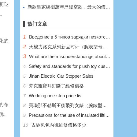
萌哒
新款皇家橡樹萬年歷鏤空款，最大的價值在於鏤空。
爱。
热门文章
1
Введение в 5 типов зарядки низкотемпературных литиевых аккумуляторов
化的
2
天梭力洛克系列新品时计（腕表型号：T006.407.22.033.00）
3
What are the misunderstandings about the wrong charging of low-temperature lithium batteries?
Safety and standards for plush toy customization
4
Jinan Electric Car Stopper Sales
5
梵克雅寶耳釘斷了維修價格
6
Wedding one-stop price list
7
的布
寶璣那不勒斯王後繫列女錶（腕錶型號：8928BB/5P/944 DD0D）
8
玩、
Precautions for the use of insulated lifting platform
9
​古馳包包內襯維修價格多少
10