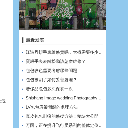
最近发表
​江詩丹頓手表維修貴嗎，大概需要多少費用？
​寶璣手表表鏈松動該怎麽維修？
​包包改色需要考慮哪些問題
​包包被割了如何妥善處理？
​奢侈品包包多久保養一次
Shishang Image wedding Photography shooting style and effect
上浅
​LV包包肩帶開裂的處理方法
​真皮包包劃痕的修復方法：秘訣大公開
万国，正在提升飞行员系列的整体定位和价格。