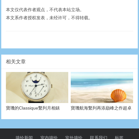
本文仅代表作者观点，不代表本站立场。
本文系作者授权发表，未经许可，不得转载。
相关文章
寶璣的Classique繫列月相錶
寶璣航海繫列再添巔峰之作超卓
（腕錶型號：7787BB/29/9V6）
復雜功能腕錶
墙绘新闻
室内墙绘
室外墙绘
联系我们
标签