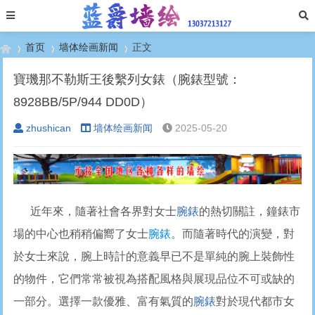
首页
墙体绘画新闻
正文
寶璣那不勒斯王後繫列女錶（腕錶型號：
8928BB/5P/944 DD0D）
›
›
›
zhushican
墙体绘画新闻
2025-05-20
近年來，隨著社會各界對女士
腕錶
的熱切關註，鐘錶市
場的中心也稍稍偏嚮了女士
腕錶
。而隨著時代的演變，對
於女士來說，腕上時計的意義早已不是單純的腕上裝飾性
的物件，它們常常被視為搭配風格與展現品位不可或缺的
一部分。選擇一款優雅、富有氣質的
腕錶
對於現代都市女