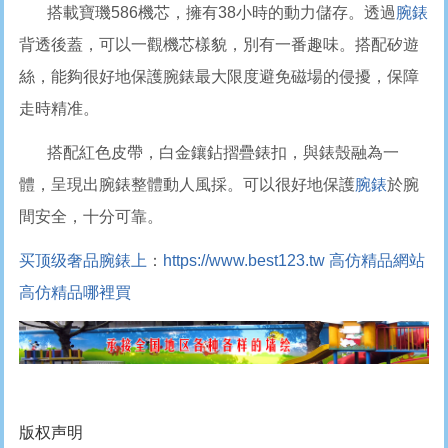
搭載寶璣586機芯，擁有38小時的動力儲存。透過
腕錶
背透後蓋，可以一觀機芯樣貌，別有一番趣味。搭配矽遊
絲，能夠很好地保護腕錶最大限度避免磁場的侵擾，保障
走時精准。
搭配紅色皮帶，白金鑲鉆摺疊錶扣，與錶殼融為一
體，呈現出腕錶整體動人風採。可以很好地保護
腕錶
於腕
間安全，十分可靠。
买顶级奢品腕錶上
：
https://www.best123.tw
高仿精品網站
高仿精品哪裡買
版权声明