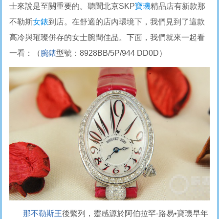
士來說是至關重要的。聽聞北京SKP
寶璣
精品店有新款那
不勒斯
女錶
到店。在舒適的店內環境下，我們見到了這款
高冷與璀璨併存的女士腕間佳品。下面，我們就來一起看
一看：（
腕錶
型號：8928BB/5P/944 DD0D）
那不勒斯王
後繫列，靈感源於阿伯拉罕-路易•寶璣早年