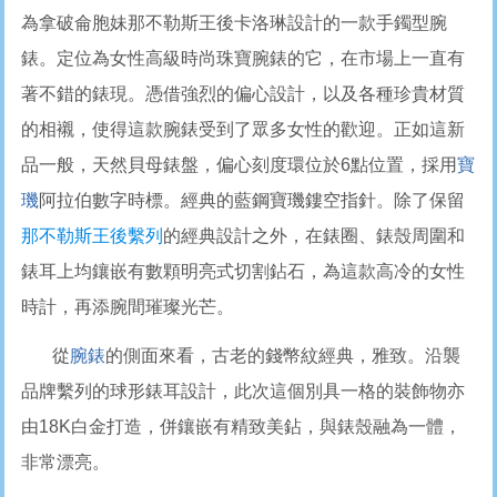
為拿破侖胞妹那不勒斯王後卡洛琳設計的一款手鐲型腕
錶。定位為女性高級時尚珠寶腕錶的它，在市場上一直有
著不錯的錶現。憑借強烈的偏心設計，以及各種珍貴材質
的相襯，使得這款腕錶受到了眾多女性的歡迎。正如這新
品一般，天然貝母錶盤，偏心刻度環位於6點位置，採用
寶
璣
阿拉伯數字時標。經典的藍鋼寶璣鏤空指針。除了保留
那不勒斯王後繫列
的經典設計之外，在錶圈、錶殼周圍和
錶耳上均鑲嵌有數顆明亮式切割鉆石，為這款高冷的女性
時計，再添腕間璀璨光芒。
從
腕錶
的側面來看，古老的錢幣紋經典，雅致。沿襲
品牌繫列的球形錶耳設計，此次這個別具一格的裝飾物亦
由18K白金打造，併鑲嵌有精致美鉆，與錶殼融為一體，
非常漂亮。