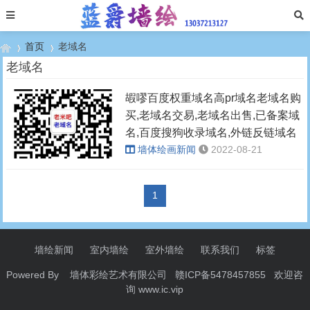
首页
老域名
老域名
嘏嘐百度权重域名高pr域名老域名购
›
›
买,老域名交易,老域名出售,已备案域
名,百度搜狗收录域名,外链反链域名
墙体绘画新闻
2022-08-21
1
墙绘新闻
室内墙绘
室外墙绘
联系我们
标签
Powered By 墙体彩绘艺术有限公司 赣ICP备5478457855 欢迎咨
询
www.ic.vip